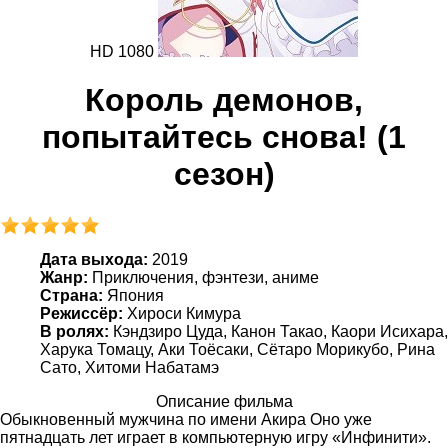
HD 1080
Король демонов,
попытайтесь снова! (1
сезон)
Дата выхода:
2019
Жанр:
Приключения, фэнтези, аниме
Страна:
Япония
Режиссёр:
Хироси Кимура
В ролях:
Кэндзиро Цуда, Канон Такао, Каори Исихара,
Харука Томацу, Аки Тоёсаки, Сётаро Морикубо, Рина
Сато, Хитоми Набатамэ
Описание фильма
Обыкновенный мужчина по имени Акира Оно уже
пятнадцать лет играет в компьютерную игру «Инфинити».