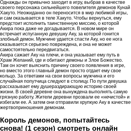
Однажды он привычно заходит в игру, выбрав в качестве
своего персонажа сильнейшего повелителя демонов Кунай
Хакуто. Неожиданно он переносится в мир любимой игры,
и сам оказывается в теле Хакуто. Чтобы вернуться, ему
предстоит исполнить таинственную миссию, о которой
Акира пока даже не догадывается. В новом мире он
встречает испуганную девушку Аку, за которой гонится
злобный демон. Мужчине удается спасти Аку, но ее нога
оказывается серьезно повреждена, и она не может
самостоятельно передвигаться.
Акира сажает Аку на плечи, и она указывает ему путь в
Храм Желаний, где и обитают демоны и Злое Божество.
Там он хочет выяснить причину своего появления в игре,
но вместо этого главный демон просто отдает ему свое
кольцо. За ответами на свои вопросы мужчина и его
случайная попутчица следуют в столицу. По пути девушка
рассказывает ему душераздирающую историю своей
жизни. В своей деревне она вынуждена выполнять самую
грязную работу. Жители деревни прозвали ее «нечистой» и
избегали ее. А затем они отправили хрупкую Аку в качестве
жертвоприношения демонам.
Король демонов, попытайтесь
снова! (1 сезон) смотреть онлайн