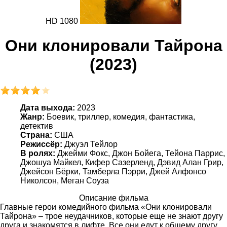
HD 1080
Они клонировали Тайрона
(2023)
Дата выхода:
2023
Жанр:
Боевик, триллер, комедия, фантастика,
детектив
Страна:
США
Режиссёр:
Джуэл Тейлор
В ролях:
Джейми Фокс, Джон Бойега, Тейона Паррис,
Джошуа Майкел, Кифер Сазерленд, Дэвид Алан Грир,
Джейсон Бёрки, Тамберла Пэрри, Джей Алфонсо
Николсон, Меган Соуза
Описание фильма
Главные герои комедийного фильма «Они клонировали
Тайрона» – трое неудачников, которые еще не знают другу
друга и знакомятся в лифте. Все они едут к общему другу