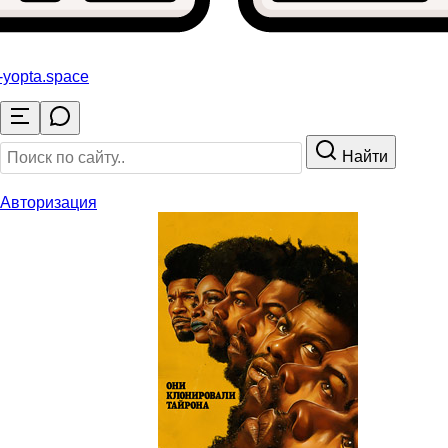
-yopta
.space
Найти
Авторизация