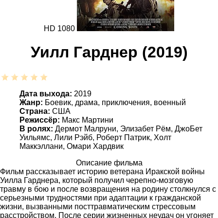
HD 1080
Уилл Гарднер (2019)
Дата выхода:
2019
Жанр:
Боевик, драма, приключения, военный
Страна:
США
Режиссёр:
Макс Мартини
В ролях:
Дермот Малруни, Элизабет Рём, ДжоБет
Уильямс, Лили Рэйб, Роберт Патрик, Холт
Маккэллани, Омари Хардвик
Описание фильма
Фильм рассказывает историю ветерана Иракской войны
Уилла Гарднера, который получил черепно-мозговую
травму в бою и после возвращения на родину столкнулся с
серьезными трудностями при адаптации к гражданской
жизни, вызванными посттравматическим стрессовым
расстройством. После серии жизненных неудач он угоняет