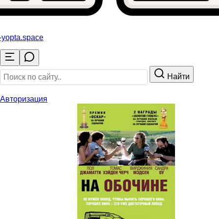
-yopta
.space
Найти
Авторизация