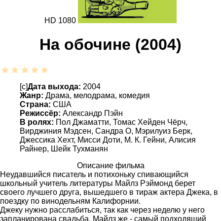
HD 1080
На обочине (2004)
[c]
Дата выхода:
2004
Жанр:
Драма, мелодрама, комедия
Страна:
США
Режиссёр:
Александр Пэйн
В ролях:
Пол Джаматти, Томас Хейден Чёрч,
Вирджиния Мэдсен, Сандра О, Мэрилуиз Берк,
Джессика Хехт, Мисси Доти, М. К. Гейни, Алисия
Райнер, Шейк Тухманян
Описание фильма
Неудавшийся писатель и потихоньку спивающийся
школьный учитель литературы Майлз Рэймонд берет
своего лучшего друга, вышедшего в тираж актера Джека, в
поездку по винодельням Калифорнии.
Джеку нужно расслабиться, так как через неделю у него
запланирована свадьба. Майлз же - самый подходящий