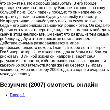
что сможет на этом хорошо заработать. В его городе
проводят чемпионат по покеру. Вполне законно и на кону
большой приз. Если парень победит, то он непременно
потратит деньги на свою будущую свадьбу и невесту.
Их предстоящая свадьба уже у всех на слуху, только вот
беда – его соперником становится родной отец. Он когда-то
бросил его мать и теперь еще надеется помешать победить
сыну в этом чемпионате. Он знает, что разрушит тем самым
ребенку судьбу и это его никак не останавливает.
Действие фильма разворачивается в мире
профессионального покера. Главный герой ленты - игрок
Гек Чивер, который не жалеет сил для победы и не боится
рисковать. В личной жизни он, напротив, ведет себя
разумно и осторожно, избегая эмоциональных порывов и
каких-либо обязательств.Когда же Гек берется выиграть
чемпионат мира по покеру 2003 года, а заодно и очаровать
молодую певицу.
Везунчик (2007) смотреть онлайн
Плеер 1