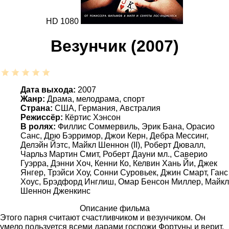
HD 1080
Везунчик (2007)
Дата выхода:
2007
Жанр:
Драма, мелодрама, спорт
Страна:
США, Германия, Австралия
Режиссёр:
Кёртис Хэнсон
В ролях:
Филлис Соммервиль, Эрик Бана, Орасио
Санс, Дрю Бэрримор, Джои Керн, Дебра Мессинг,
Делэйн Йэтс, Майкл Шеннон (II), Роберт Дювалл,
Чарльз Мартин Смит, Роберт Дауни мл., Саверио
Гуэрра, Дэнни Хоч, Кенни Ко, Келвин Хань Йи, Джек
Янгер, Трэйси Хоу, Сонни Суровьек, Джин Смарт, Ганс
Хоус, Брэдфорд Инглиш, Омар Бенсон Миллер, Майкл
Шеннон Дженкинс
Описание фильма
Этого парня считают счастливчиком и везунчиком. Он
умело пользуется всеми дарами госпожи Фортуны и верит,