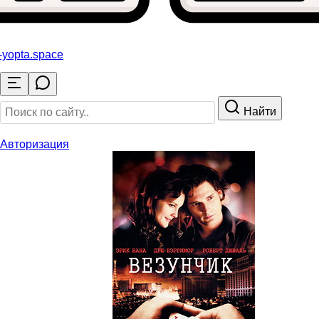
-yopta
.space
Найти
Авторизация