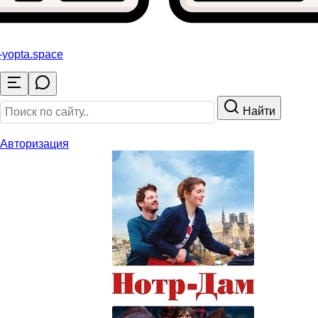
-yopta
.space
Найти
Авторизация