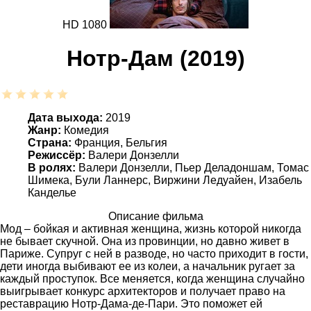
HD 1080
Нотр-Дам (2019)
Дата выхода:
2019
Жанр:
Комедия
Страна:
Франция, Бельгия
Режиссёр:
Валери Донзелли
В ролях:
Валери Донзелли, Пьер Деладоншам, Томас
Шимека, Були Ланнерс, Виржини Ледуайен, Изабель
Канделье
Описание фильма
Мод – бойкая и активная женщина, жизнь которой никогда
не бывает скучной. Она из провинции, но давно живет в
Париже. Супруг с ней в разводе, но часто приходит в гости,
дети иногда выбивают ее из колеи, а начальник ругает за
каждый проступок. Все меняется, когда женщина случайно
выигрывает конкурс архитекторов и получает право на
реставрацию Нотр-Дама-де-Пари. Это поможет ей