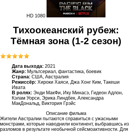
HD 1080
Тихоокеанский рубеж:
Тёмная зона (1-2 сезон)
Дата выхода:
2021
Жанр:
Мультсериал, фантастика, боевик
Страна:
США, Австралия
Режиссёр:
Хироки Хаяси, Джа Хонг Ким, Такеши
Ивата
В ролях:
Энди МакФи, Ику Минасэ, Гидеон Адлон,
Кэлам Уорси, Эрика Линдбек, Александра
МакДональд, Виктория Грэйс
Описание фильма
Жители Австралии пытаются справиться с ужасными
монстрами, которые наводнили континент, выбравшись из
разломов в результате необычной сейсмоактивности. Для