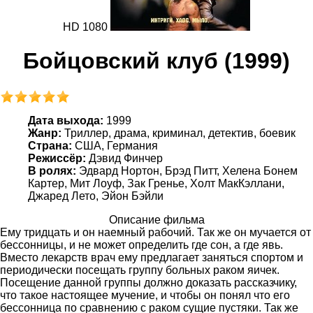
HD 1080
Бойцовский клуб (1999)
Дата выхода:
1999
Жанр:
Триллер, драма, криминал, детектив, боевик
Страна:
США, Германия
Режиссёр:
Дэвид Финчер
В ролях:
Эдвард Нортон, Брэд Питт, Хелена Бонем
Картер, Мит Лоуф, Зак Гренье, Холт МакКэллани,
Джаред Лето, Эйон Бэйли
Описание фильма
Ему тридцать и он наемный рабочий. Так же он мучается от
бессонницы, и не может определить где сон, а где явь.
Вместо лекарств врач ему предлагает заняться спортом и
периодически посещать группу больных раком яичек.
Посещение данной группы должно доказать рассказчику,
что такое настоящее мучение, и чтобы он понял что его
бессонница по сравнению с раком сущие пустяки. Так же