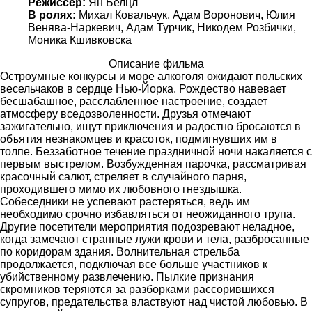
Режиссёр:
Ян Белцл
В ролях:
Михал Ковальчук, Адам Воронович, Юлия
Венява-Наркевич, Адам Турчик, Никодем Розбички,
Моника Кшивковска
Описание фильма
Остроумные конкурсы и море алкоголя ожидают польских
весельчаков в сердце Нью-Йорка. Рождество навевает
бесшабашное, расслабленное настроение, создает
атмосферу вседозволенности. Друзья отмечают
зажигательно, ищут приключения и радостно бросаются в
объятия незнакомцев и красоток, подмигнувших им в
толпе. Беззаботное течение праздничной ночи накаляется с
первым выстрелом. Возбужденная парочка, рассматривая
красочный салют, стреляет в случайного парня,
проходившего мимо их любовного гнездышка.
Собеседники не успевают растеряться, ведь им
необходимо срочно избавляться от неожиданного трупа.
Другие посетители мероприятия подозревают неладное,
когда замечают странные лужи крови и тела, разбросанные
по коридорам здания. Волнительная стрельба
продолжается, подключая все больше участников к
убийственному развлечению. Пылкие признания
скромников теряются за разборками рассорившихся
супругов, предательства властвуют над чистой любовью. В