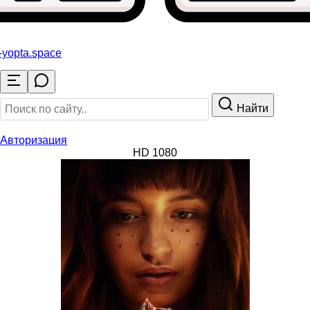
-yopta
.space
Найти
Авторизация
HD 1080