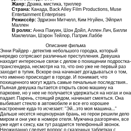
Жанр:
Драма, мистика, триллер
Страна:
Канада, Back Alley Film Productions, Muse
Entertainment Enterprises
Режиссёр:
Эдриэнн Митчелл, Ким Нгуйен, Эйприл
Маллен
В ролях:
Анна Пакуин, Шон Дойл, Аллен Лич, Билли
Маклеллан, Шэрон Тейлор, Патрик Лаббе
Описание фильма
Энни Райдер - детектив небольшого городка, который
нередко сотрясают различные преступления. Девушка
находит интересные связи с делом о похищении подростка-
трансгендера, несмотря на то, что оно уже не первый раз
заходит в тупик. Вскоре она начинает догадываться о том,
что именно происходит в городе. И понимает, что
похищенного могут ждать самые печальные последствия..
Пьяная девушка пытается открыть свою машину на
парковке, но у нее не получается удержаться на ногах и она
падает. Парень, стоящий рядом, начинает смеяться. Она
выбивает стекло в автомобиле и все его хорошее
настроение куда-то исчезает: "Эй...это моя машина..."
Дальше несется нецензурная брань, но герои решили дело
миром и они уже в номере отеля. Мужчина разгорячен, все
уже идет к сексу, как тут раздается телефонный звонок.
Неожиданно следует вопрос о сказочных таблетках с