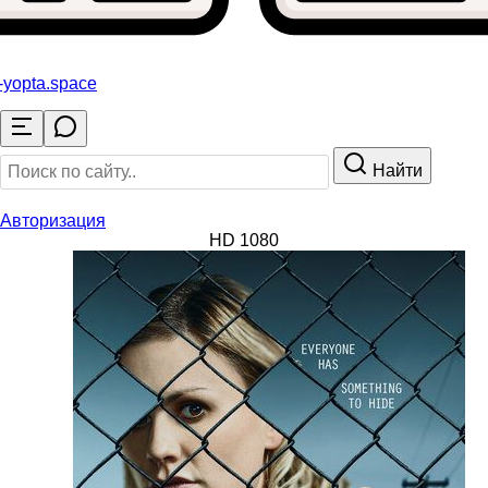
-yopta
.space
Найти
Авторизация
HD 1080