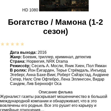
HD 1080
Богатство / Мамона (1-2
сезон)
Дата выхода:
2016
Жанр:
Боевик, триллер, криминал, детектив
Страна:
Норвегия, NRK Drama
Режиссёр:
Сесиль А. Мосли, Яник Хиен, Пол Якман
В ролях:
Йон Ёигарден, Терье Стрёмдаль, Ингьерд
Эгеберг, Анна Бахе-Вииг, Роберт Скйэрстад, Андрине
Сетер, Нилс Оле Офтебро, Лена Эллингсен, Видар
Сандем, Лив Бернхофт Оса
Описание фильма
Журналист газеты раскрывает мошенничество в большой
международной компании и обнаруживает, что в это
вовлечены его родные. Все это рушит его карьеру и
семейные отношения…