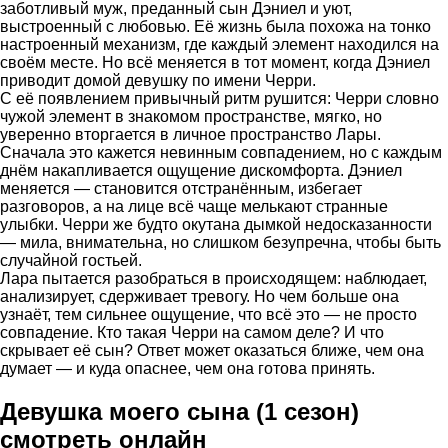
заботливый муж, преданный сын Дэниел и уют,
выстроенный с любовью. Её жизнь была похожа на тонко
настроенный механизм, где каждый элемент находился на
своём месте. Но всё меняется в тот момент, когда Дэниел
приводит домой девушку по имени Черри.
С её появлением привычный ритм рушится: Черри словно
чужой элемент в знакомом пространстве, мягко, но
уверенно вторгается в личное пространство Лары.
Сначала это кажется невинным совпадением, но с каждым
днём накапливается ощущение дискомфорта. Дэниел
меняется — становится отстранённым, избегает
разговоров, а на лице всё чаще мелькают странные
улыбки. Черри же будто окутана дымкой недосказанности
— мила, внимательна, но слишком безупречна, чтобы быть
случайной гостьей.
Лара пытается разобраться в происходящем: наблюдает,
анализирует, сдерживает тревогу. Но чем больше она
узнаёт, тем сильнее ощущение, что всё это — не просто
совпадение. Кто такая Черри на самом деле? И что
скрывает её сын? Ответ может оказаться ближе, чем она
думает — и куда опаснее, чем она готова принять.
Девушка моего сына (1 сезон)
смотреть онлайн