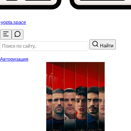
-yopta
.space
Найти
Авторизация