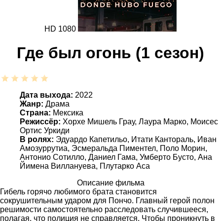
HD 1080
Где был огонь (1 сезон)
Дата выхода:
2022
Жанр:
Драма
Страна:
Мексика
Режиссёр:
Хорхе Мишель Грау, Лаура Марко, Моисес
Ортис Уркиди
В ролях:
Эдуардо Капетильо, Итати Кантораль, Иван
Амозуррутиа, Эсмеральда Пиментел, Поло Морин,
Антонио Сотилло, Даниел Гама, Умберто Бусто, Ана
Йимена Виллануева, Плутарко Аса
Описание фильма
Гибель горячо любимого брата становится
сокрушительным ударом для Пончо. Главный герой полон
решимости самостоятельно расследовать случившееся,
полагая, что полиция не справляется. Чтобы проникнуть в