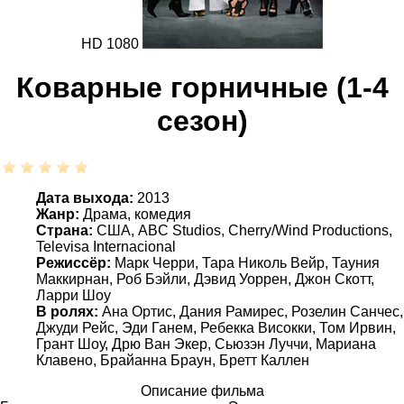
HD 1080
Коварные горничные (1-4
сезон)
Дата выхода:
2013
Жанр:
Драма, комедия
Страна:
США, ABC Studios, Cherry/Wind Productions,
Televisa Internacional
Режиссёр:
Марк Черри, Тара Николь Вейр, Тауния
Маккирнан, Роб Бэйли, Дэвид Уоррен, Джон Скотт,
Ларри Шоу
В ролях:
Ана Ортис, Дания Рамирес, Розелин Санчес,
Джуди Рейс, Эди Ганем, Ребекка Високки, Том Ирвин,
Грант Шоу, Дрю Ван Экер, Сьюзэн Луччи, Мариана
Клавено, Брайанна Браун, Бретт Каллен
Описание фильма