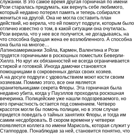
служанки. В это самое время другая горничная по имени
Рози старалась придумать, как вернуть себе любимого,
который недавно потерял память и теперь собирался
жениться на другой. Она не могла составить план
действий, но верила, что ей помогут подруги, которым было
отлично известно о том, в какой ситуации она очутилась.
Рози верила, что у нее все получится, не догадываясь, на
что способна будущая жена ее возлюбленного. А способна
она была на многое…
Латиноамериканки Зойла, Кармен, Валентина и Рози
трудятся горничными в роскошных поместьях Беверли-
Хиллз. Но круг их обязанностей не всегда ограничивается
стиркой и готовкой. Иногда дамочки становятся
помощницами в сокровенных делах своих хозяев.
А на досуге подруги с удовольствием моют кости своим
хозяевам. Помимо этого, все они является
хранительницами секрета Флоры. Эта горничная была
недавно убита, когда у Пауэллов проходила роскошная
вечеринка. Полицейские уже нашли подозреваемого, но
его причастность остается под сомнением. Четверо
красоток могли бы помочь полиции, но в этом случае
придется поведать о тайных занятиях Флоры, и тогда им
самим несдобровать. В скором времени у четверки
появляется коллега по имени Марисоль, которая служит у
Стаппордов. Понаблюдав за ней, становится понятно, что