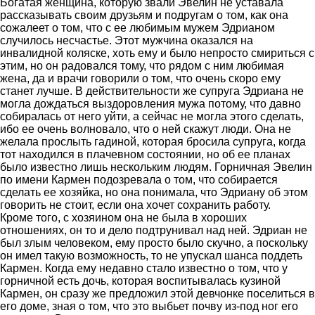
Богатая женщина, которую звали Эвелин не уставала
рассказывать своим друзьям и подругам о том, как она
сожалеет о том, что с ее любимым мужем Эдрианом
случилось несчастье. Этот мужчина оказался на
инвалидной коляске, хоть ему и было непросто смириться с
этим, но он радовался тому, что рядом с ним любимая
жена, да и врачи говорили о том, что очень скоро ему
станет лучше. В действительности же супруга Эдриана не
могла дождаться выздоровления мужа потому, что давно
собиралась от него уйти, а сейчас не могла этого сделать,
ибо ее очень волновало, что о ней скажут люди. Она не
желала прослыть гадиной, которая бросила супруга, когда
тот находился в плачевном состоянии, но об ее планах
было известно лишь нескольким людям. Горничная Эвелин
по имени Кармен подозревала о том, что собирается
сделать ее хозяйка, но она понимала, что Эдриану об этом
говорить не стоит, если она хочет сохранить работу.
Кроме того, с хозяином она не была в хороших
отношениях, он то и дело подтрунивал над ней. Эдриан не
был злым человеком, ему просто было скучно, а поскольку
он имел такую возможность, то не упускал шанса поддеть
Кармен. Когда ему недавно стало известно о том, что у
горничной есть дочь, которая воспитывалась кузиной
Кармен, он сразу же предложил этой девчонке поселиться в
его доме, зная о том, что это выбьет почву из-под ног его