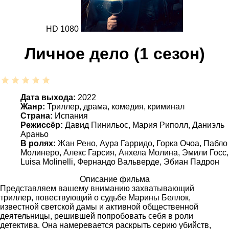
HD 1080
Личное дело (1 сезон)
Дата выхода:
2022
Жанр:
Триллер, драма, комедия, криминал
Страна:
Испания
Режиссёр:
Давид Пинильос, Мария Риполл, Даниэль
Араньо
В ролях:
Жан Рено, Аура Гарридо, Горка Очоа, Пабло
Молинеро, Алекс Гарсия, Анхела Молина, Эмили Госс,
Luisa Molinelli, Фернандо Вальверде, Эбиан Падрон
Описание фильма
Представляем вашему вниманию захватывающий
триллер, повествующий о судьбе Марины Беллок,
известной светской дамы и активной общественной
деятельницы, решившей попробовать себя в роли
детектива. Она намеревается раскрыть серию убийств,