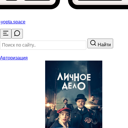
-yopta
.space
Найти
Авторизация