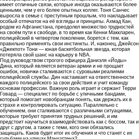
имеет отличные связи, которые иногда оказываются более
ценными, чем у его более опытных коллег. Тоня Санчес
выросла в семье с преступным прошлым, что накладывает
особый отпечаток на её взгляды и принципы. Ахмад Кан,
родом из Афганистана, преодолел множество трудностей
на своём пути к свободе, в то время как Кенни Маккларен,
полицейский в четвертом поколении, борется с тем, как
правильно применять свои инстинкты. И, наконец, Джейсон
«Джекпот» Тони — юная баскетбольная звезда, которая
потеряла свой шанс на карьеру в NBA.
Под руководством строгого офицера Даниэля «Йоды»
Дина, который является ветеран армии и не прощает
ошибок, новички сталкиваются с суровыми реалиями
полицейской службы. Дин настаивает на ответственности
каждого полицейского за свои действия и учит команду
основам профессии. Важную роль играет и сержант Терри
Говард — специалист по борьбе с уличными бандами,
который помогает новобранцам понять, как держать их в
страхе и контролировать ситуацию. Параллельно с
обучением, они сталкиваются с различными ситуациями,
которые требуют принятия трудных решений, и им
предстоит научиться взаимодействовать как с боссом, так и
друг с другом, а также с теми, кого они обязались
защищать. Каков будет итог их обучения и что станет с их
судьбами на улицах Манхэттена?