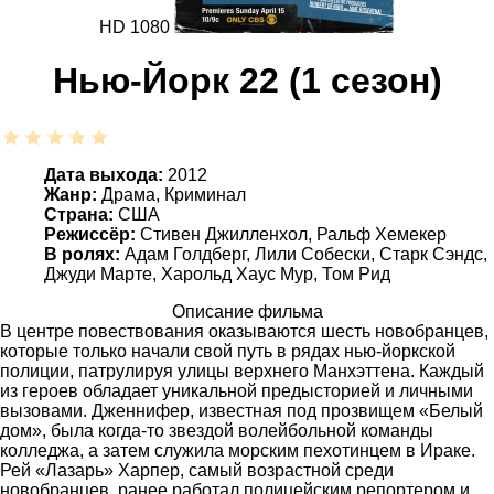
HD 1080
Нью-Йорк 22 (1 сезон)
Дата выхода:
2012
Жанр:
Драма, Криминал
Страна:
США
Режиссёр:
Стивен Джилленхол, Ральф Хемекер
В ролях:
Адам Голдберг, Лили Собески, Старк Сэндс,
Джуди Марте, Харольд Хаус Мур, Том Рид
Описание фильма
В центре повествования оказываются шесть новобранцев,
которые только начали свой путь в рядах нью-йоркской
полиции, патрулируя улицы верхнего Манхэттена. Каждый
из героев обладает уникальной предысторией и личными
вызовами. Дженнифер, известная под прозвищем «Белый
дом», была когда-то звездой волейбольной команды
колледжа, а затем служила морским пехотинцем в Ираке.
Рей «Лазарь» Харпер, самый возрастной среди
новобранцев, ранее работал полицейским репортером и