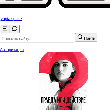
-yopta
.space
Найти
Авторизация