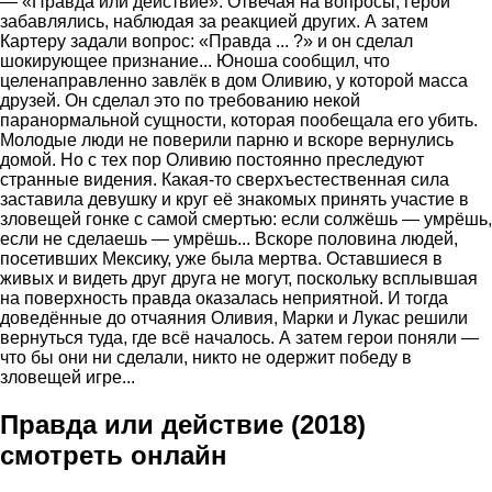
— «Правда или действие». Отвечая на вопросы, герои
забавлялись, наблюдая за реакцией других. А затем
Картеру задали вопрос: «Правда ... ?» и он сделал
шокирующее признание... Юноша сообщил, что
целенаправленно завлёк в дом Оливию, у которой масса
друзей. Он сделал это по требованию некой
паранормальной сущности, которая пообещала его убить.
Молодые люди не поверили парню и вскоре вернулись
домой. Но с тех пор Оливию постоянно преследуют
странные видения. Какая-то сверхъестественная сила
заставила девушку и круг её знакомых принять участие в
зловещей гонке с самой смертью: если солжёшь — умрёшь,
если не сделаешь — умрёшь... Вскоре половина людей,
посетивших Мексику, уже была мертва. Оставшиеся в
живых и видеть друг друга не могут, поскольку всплывшая
на поверхность правда оказалась неприятной. И тогда
доведённые до отчаяния Оливия, Марки и Лукас решили
вернуться туда, где всё началось. А затем герои поняли —
что бы они ни сделали, никто не одержит победу в
зловещей игре...
Правда или действие (2018)
смотреть онлайн