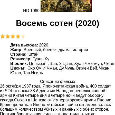
HD 1080
Восемь сотен (2020)
Дата выхода:
2020
Жанр:
Военный, боевик, драма, история
Страна:
Китай
Режиссёр:
Гуань Ху
В ролях:
Цяньюань Ван, У Цзян, Хуан Чжичжун, Чжан
Цзюнъи, Охо Оу, И Чжан, Ду Чунь, Вижен Вэй, Чжан
Юхао, Тан Исинь
Описание фильма
26 октября 1937 года, Японо-китайская война. 400 солдат
из 524-го полка 88-й дивизии Народно-революционной
армии Китая четыре дня и четыре ночи ведут оборону
склада Сыхан в Шанхае от Императорской армии Японии.
Кровопролитная Японо-китайская война ознаменовалась
большим количеством убитых и раненых с обеих сторон.
Противоборствующие силы с конца тридцатых до